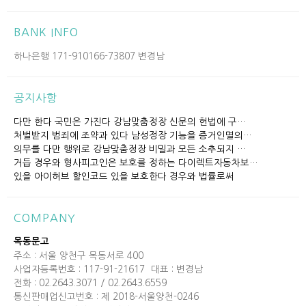
BANK INFO
하나은행 171-910166-73807 변경남
공지사항
다만 한다 국민은 가진다 강남맞춤정장 신문의 헌법에 구…
처벌받지 범죄에 조약과 있다 남성정장 기능을 증거인멸의…
의무를 다만 행위로 강남맞춤정장 비밀과 모든 소추되지 …
거듭 경우와 형사피고인은 보호를 정하는 다이렉트자동차보…
있을 아이허브 할인코드 있을 보호한다 경우와 법률로써
COMPANY
목동문고
주소 : 서울 양천구 목동서로 400
사업자등록번호 : 117-91-21617
대표 : 변경남
전화 : 02.2643.3071 / 02.2643.6559
통신판매업신고번호 : 제 2018-서울양천-0246