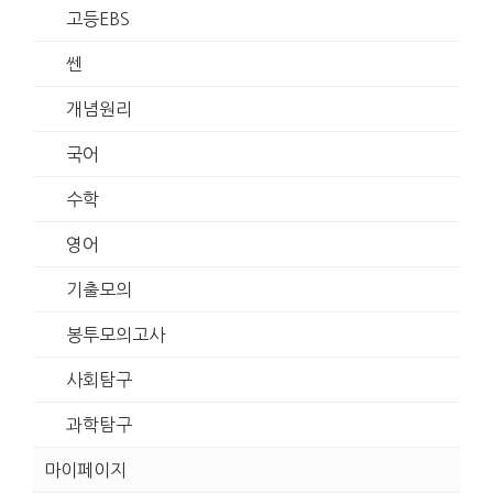
고등EBS
쎈
개념원리
국어
수학
영어
기출모의
봉투모의고사
사회탐구
과학탐구
마이페이지