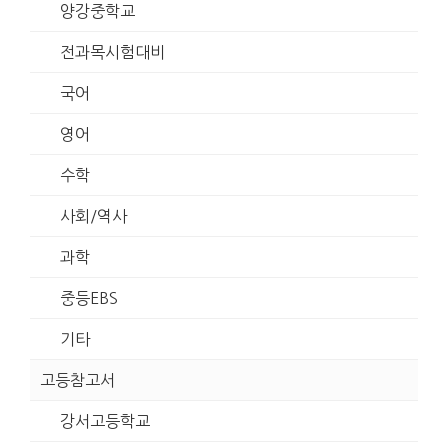
양강중학교
전과목시험대비
국어
영어
수학
사회/역사
과학
중등EBS
기타
고등참고서
강서고등학교