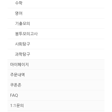
수학
영어
기출모의
봉투모의고사
사회탐구
과학탐구
마이페이지
주문내역
쿠폰존
FAQ
1:1문의