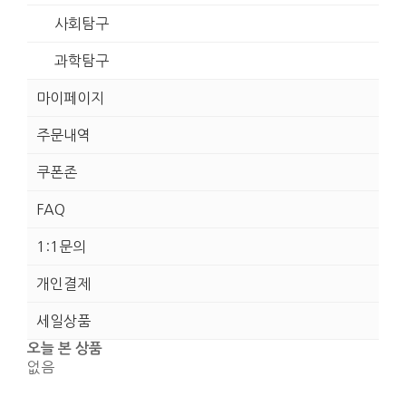
사회탐구
과학탐구
마이페이지
주문내역
쿠폰존
FAQ
1:1문의
개인결제
세일상품
오늘 본 상품
없음