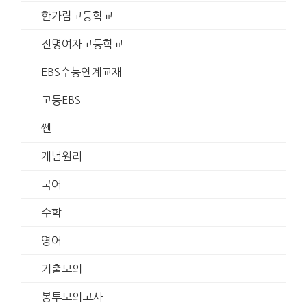
한가람고등학교
진명여자고등학교
EBS수능연계교재
고등EBS
쎈
개념원리
국어
수학
영어
기출모의
봉투모의고사