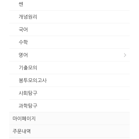
쎈
개념원리
국어
수학
영어
기출모의
봉투모의고사
사회탐구
과학탐구
마이페이지
주문내역