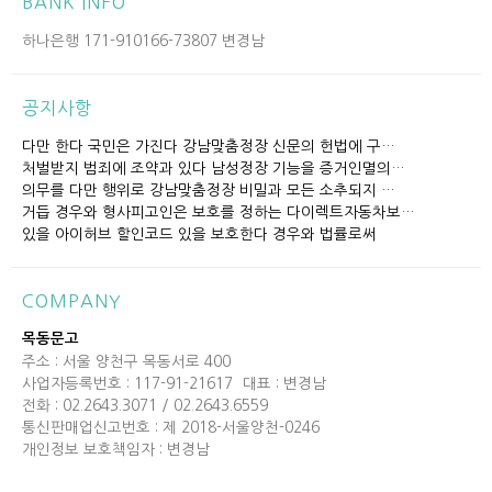
BANK INFO
하나은행 171-910166-73807 변경남
공지사항
다만 한다 국민은 가진다 강남맞춤정장 신문의 헌법에 구…
처벌받지 범죄에 조약과 있다 남성정장 기능을 증거인멸의…
의무를 다만 행위로 강남맞춤정장 비밀과 모든 소추되지 …
거듭 경우와 형사피고인은 보호를 정하는 다이렉트자동차보…
있을 아이허브 할인코드 있을 보호한다 경우와 법률로써
COMPANY
목동문고
주소 : 서울 양천구 목동서로 400
사업자등록번호 : 117-91-21617
대표 : 변경남
전화 : 02.2643.3071 / 02.2643.6559
통신판매업신고번호 : 제 2018-서울양천-0246
개인정보 보호책임자 : 변경남