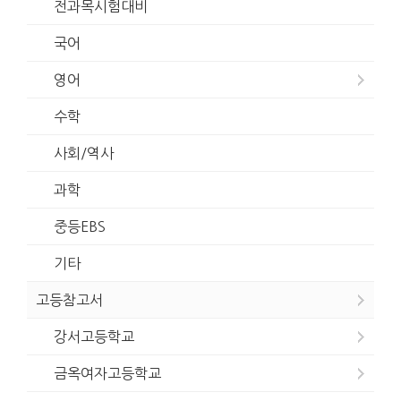
전과목시험대비
국어
영어
수학
사회/역사
과학
중등EBS
기타
고등참고서
강서고등학교
금옥여자고등학교