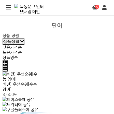
0
단어
상품 정렬
상품정렬
낮은가격순
높은가격순
상품명순
비전) 우선순위[수능
영어]
8,600원