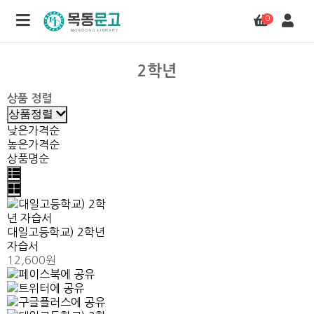
0
2학년
상품 정렬
상품정렬
낮은가격순
높은가격순
상품명순
대일고등학교) 2학년
자습서
12,600원