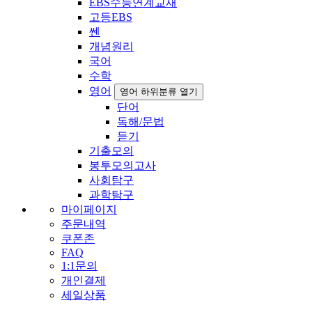
EBS수능연계교재
고등EBS
쎈
개념원리
국어
수학
영어
영어 하위분류 열기
단어
독해/문법
듣기
기출모의
봉투모의고사
사회탐구
과학탐구
마이페이지
주문내역
쿠폰존
FAQ
1:1문의
개인결제
세일상품