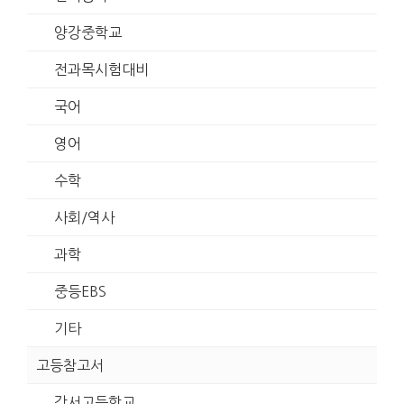
양강중학교
전과목시험대비
국어
영어
수학
사회/역사
과학
중등EBS
기타
고등참고서
강서고등학교