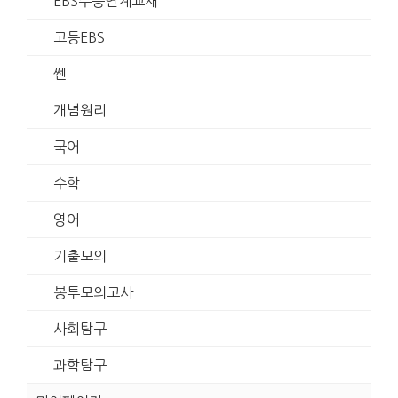
EBS수능연계교재
고등EBS
쎈
개념원리
국어
수학
영어
기출모의
봉투모의고사
사회탐구
과학탐구