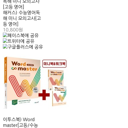
해커스) 수능영어독
해 미니 모의고사[고
등 영어]
10,800원
이투스북) Word
master[고등/수능