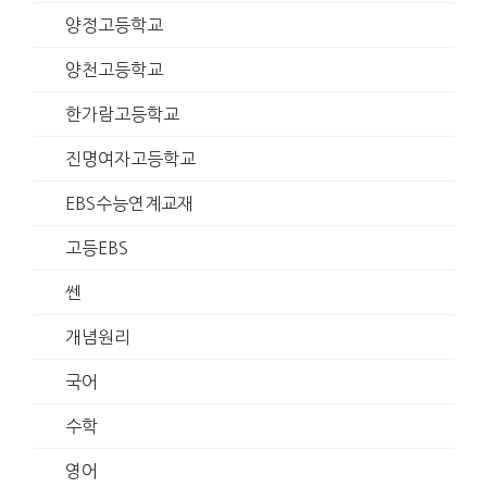
양정고등학교
양천고등학교
한가람고등학교
진명여자고등학교
EBS수능연계교재
고등EBS
쎈
개념원리
국어
수학
영어