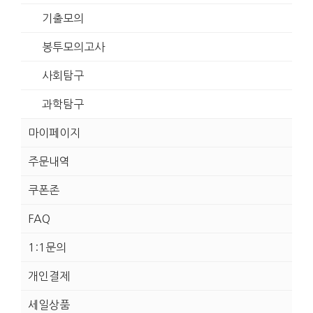
기출모의
봉투모의고사
사회탐구
과학탐구
마이페이지
주문내역
쿠폰존
FAQ
1:1문의
개인결제
세일상품